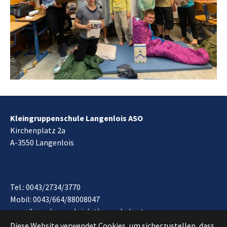
Kleingruppenschule Langenlois ASO
Kirchenplatz 2a
A-3550 Langenlois
Tel.: 0043/2734/3770
Mobil: 0043/664/88008047
e-mail:
aso.langenlois(at)noeschule.at
Impressum
*
Datenschutzvereinbarung
Diese Website verwendet Cookies, um sicherzustellen, dass