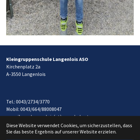
Kleingruppenschule Langenlois ASO
Kirchenplatz 2a
A-3550 Langenlois
Tel.: 0043/2734/3770
Mobil: 0043/664/88008047
e-mail:
aso.langenlois(at)noeschule.at
Impressum
*
Datenschutzvereinbarung
Diese Website verwendet Cookies, um sicherzustellen, dass
Sie das beste Ergebnis auf unserer Website erzielen.